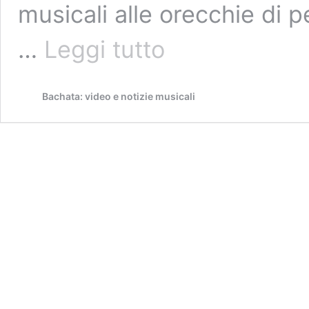
musicali alle orecchie di p
The
…
Leggi tutto
Romanze,
alla
scoperta
Bachata: video e notizie musicali
del
nuovo
album
di
Mr
Don