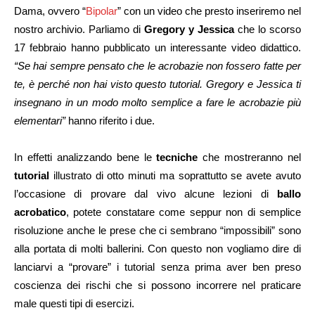
Dama, ovvero “
Bipolar
” con un video che presto inseriremo nel
nostro archivio. Parliamo di
Gregory y Jessica
che lo scorso
17 febbraio hanno pubblicato un interessante video didattico.
“Se hai sempre pensato che le acrobazie non fossero fatte per
te, è perché non hai visto questo tutorial. Gregory e Jessica ti
insegnano in un modo molto semplice a fare le acrobazie più
elementari”
hanno riferito i due.
In effetti analizzando bene le
tecniche
che mostreranno nel
tutorial
illustrato di otto minuti ma soprattutto se avete avuto
l’occasione di provare dal vivo alcune lezioni di
ballo
acrobatico
, potete constatare come seppur non di semplice
risoluzione anche le prese che ci sembrano “impossibili” sono
alla portata di molti ballerini. Con questo non vogliamo dire di
lanciarvi a “provare” i tutorial senza prima aver ben preso
coscienza dei rischi che si possono incorrere nel praticare
male questi tipi di esercizi.