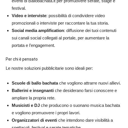
eventi di
Ballobachata.it
per promuovere serate, stage e
festival.
Video e interviste
: possibilità di condividere video
promozionali o interviste per raccontare la tua storia.
Social media amplification
: diffusione dei tuoi contenuti
sui canali social collegati al portale, per aumentare la
portata e l’engagement.
Per chi è pensato
Le nostre soluzioni pubblicitarie sono ideali per:
Scuole di ballo bachata
che vogliono attrarre nuovi allievi.
Ballerini e insegnanti
che desiderano farsi conoscere e
ampliare la propria rete.
Musicisti e DJ
che producono o suonano musica bachata
e vogliono promuovere i propri lavori.
Organizzatori di eventi
che intendono dare visibilità a
spettacoli, festival e serate tematiche.