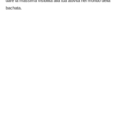
dare la massima visibilità alla tua attività nel mondo della
bachata.