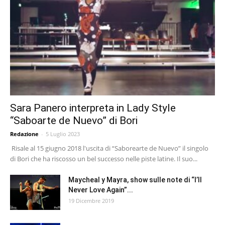
Sara Panero interpreta in Lady Style
“Saboarte de Nuevo” di Bori
Redazione
-
5 Luglio 2023
Risale al 15 giugno 2018 l'uscita di “Saborearte de Nuevo” il singolo
di Bori che ha riscosso un bel successo nelle piste latine. Il suo...
Maycheal y Mayra, show sulle note di “I’ll
Never Love Again”...
19 Dicembre 2019