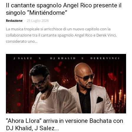
Il cantante spagnolo Angel Rico presente il
singolo “Mintiéndome”
Redazione
-
25 Luglio 2026
La musica tropicale si arricchisce di un nuovo capitolo con la
collaborazione tra il cantante spagnolo Angel Rico e Derek Vinci,
considerato uno...
“Ahora Llora” arriva in versione Bachata con
DJ Khalid, J Salez...