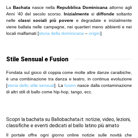
La
Bachata
nasce nella
Repubblica Dominicana
attorno agli
Anni ’40 del secolo scorso.
Inizialmente
si
diffonde
soltanto
nelle
classi sociali più povere
e degradate e inizialmente
viene ballata nelle campagne, nei quartieri meno abbienti e nei
locali malfamati [
storia della dominicana
–
origini
]
Stile Sensual e Fusion
Fondata sul gioco di coppia come molte altre danze caraibiche,
è una combinazione tra danza e teatro, in continua evoluzione
[
storia dello stile sensual
]. La
fusion
nasce dalla contaminazione
di altri stili di ballo come hip-hop, tango, ecc.
Scopri la bachata su Ballobachata.it: notizie, video, lezioni,
classifiche e eventi dedicati al ballo latino più amato
Il portale offre ogni giorno online notizie sulle novità che