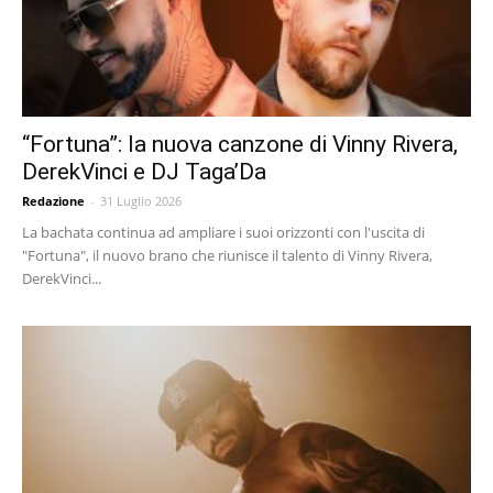
“Fortuna”: la nuova canzone di Vinny Rivera,
DerekVinci e DJ Taga’Da
Redazione
-
31 Luglio 2026
La bachata continua ad ampliare i suoi orizzonti con l'uscita di
"Fortuna", il nuovo brano che riunisce il talento di Vinny Rivera,
DerekVinci...