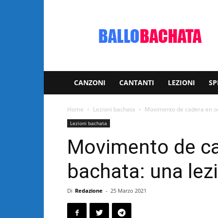
Bachata:
video
e
notizie
musicali
CANZONI
CANTANTI
LEZIONI
SP
Home
Lezioni bachata
Movimento de cadera en och
Lezioni bachata
Movimento de ca
bachata: una lez
Di
Redazione
-
25 Marzo 2021