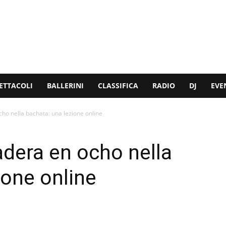
ETTACOLI
BALLERINI
CLASSIFICA
RADIO
DJ
EVE
o nella bachata: una lezione online
dera en ocho nella
ione online