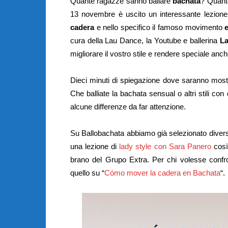
Quante ragazze sanno ballare
bachata
? Quant
13 novembre è uscito un interessante lezione
cadera
e nello specifico il famoso movimento
cura della Lau Dance, la Youtube e ballerina
La
migliorare il vostro stile e rendere speciale an
Dieci minuti di spiegazione dove saranno mostr
Che balliate la bachata sensual o altri stili co
alcune differenze da far attenzione.
Su Ballobachata abbiamo già selezionato diversi 
una lezione di
lady style con Sara Panero
cos
brano del Grupo Extra. Per chi volesse confr
quello su “
Cómo mover la cadera en Bachata
“.