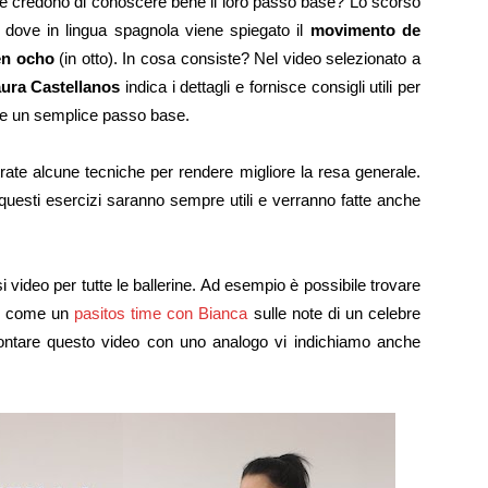
e credono di conoscere bene il loro passo base? Lo scorso
 dove in lingua spagnola viene spiegato il
movimento de
en ocho
(in otto). In cosa consiste? Nel video selezionato a
ura Castellanos
indica i dettagli e fornisce consigli utili per
che un semplice passo base.
ate alcune tecniche per rendere migliore la resa generale.
n questi esercizi saranno sempre utili e verranno fatte anche
video per tutte le ballerine. Ad esempio è possibile trovare
ì come un
pasitos time con Bianca
sulle note di un celebre
ontare questo video con uno analogo vi indichiamo anche