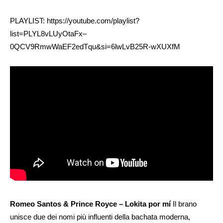
PLAYLIST: https://youtube.com/playlist?
list=PLYL8vLUyOtaFx–
0QCV9RmwWaEF2edTqu&si=6lwLvB25R-wXUXfM
Romeo Santos & Prince Royce – Lokita por mí
Il brano
unisce due dei nomi più influenti della bachata moderna,