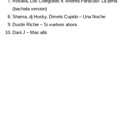
Rosalía, Los Coleguitas ft. Andrea Paracuto- La perla
(bachata version)
Shama, dj Husky, Dimelo Cupido – Una Noche
Dustin Richie – Si vuelves ahora
Dani J – Mas allá