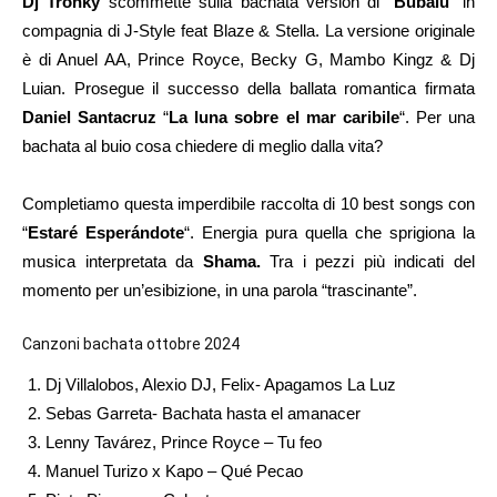
Dj Tronky
scommette sulla bachata version di “
Bubalu
” in
compagnia di J-Style feat Blaze & Stella. La versione originale
è di Anuel AA, Prince Royce, Becky G, Mambo Kingz & Dj
Luian. Prosegue il successo della ballata romantica firmata
Daniel Santacruz
“
La luna sobre el mar caribile
“. Per una
bachata al buio cosa chiedere di meglio dalla vita?
Completiamo questa imperdibile raccolta di 10 best songs con
“
Estaré Esperándote
“. Energia pura quella che sprigiona la
musica interpretata da
Shama.
Tra i pezzi più indicati del
momento per un’esibizione, in una parola “trascinante”.
Canzoni bachata ottobre 2024
Dj Villalobos, Alexio DJ, Felix- Apagamos La Luz
Sebas Garreta- Bachata hasta el amanacer
Lenny Tavárez, Prince Royce – Tu feo
Manuel Turizo x Kapo – Qué Pecao