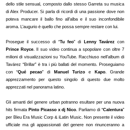
dello stile sensual, composto dallo stesso Garreta su musica
di Alex Producer. Si parla di ricordi di una passione dove non
poteva mancare il ballo fino all’alba e il suo inconfondibile
aroma. L’augurio è quello che possa sempre restare con lui.
Prosegue il successo di “
Tu feo
” di
Lenny Tavárez
con
Prince Royce
. Il suo video continua a spopolare con oltre 7
milioni di visualizzazioni su YouTube. Racchiuso nell’album di
Tavárez “Brillar” è tra i più ballati del momento. Proseguiamo
con “
Qué pecao
” di
Manuel Turizo
e
Kapo
. Grande
apprezzamento per questo singolo di questo due molto
apprezzati nel panorama latino.
Gli amanti del genere urban potranno esultare per una nuova
hits firmata
Pinto Picasso x dj Nico
. Parliamo di “
Calentura
”
per Bleu Era Music Corp & iLatin Music. Non presente il video
ufficiale ma gli appassionati del genere non rinunceranno a