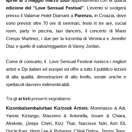
aprile al 3 maggio marzo 2020
appuntamento con la quarta
edizione del “Love Sensual Festival”
. L’evento si svolgerà
presso il Valamar Hotel Diamant a
Parenzo,
in Croazia, dove
sono previsti oltre 70 ore di seminari, feste in tre are, social
room, party in piscina, taxi dancers, il concerto di Mario
Crespo Martinez, i due per la kizomba di Veronica e Jennifer
Diaz e quello di salsa/reggaeton di Vanny Jordan.
Come di consueto, il Love Sensual Festival riunisce i migliori
artisti e Djs italiani ed europei ed offre a tutto il pubblico lezioni
di alta qualità, dimostrazioni di alto livello, serate uniche e
spettacoli davvero indimenticabili.
Tra gli
artisti
presenti segnaliamo:
Kizomba/semba/urban Kiz/zouk Artists
: Morenasso & Adi,
Yannis Kiztango, Massimo & Antonella, Issam & Chiara,
Afrekete, jJeeps Chéri, Kizz Thaï, Narcisse Ndri, Ash Eli,
Oncle Kani, Henri Lee & Ryhanna, Chloé Delroy, Jimmy Terry,