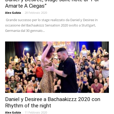
Amarte A Ciegas”
Alex Gulizia
-
28 Febbraio 2020
Grande successo per lo stage realizzato da Daniel y Desiree in
occasione del Bachaakizzz Sensation 2020 svolto a Stuttgart,
Germania dal 30 gennaio...
Daniel y Desiree a Bachaakizzz 2020 con
Rhythm of the night
Alex Gulizia
-
11 Febbraio 2020