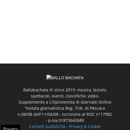
Ballobachata © since 2019: musica, lezioni,
spettacoli, eventi, classifiche, video.
Supplemento a L'Opinionista ® Giornale Online
Testata giornalistica Reg. Trib. di Pescara
n.08/08 dell'11/04/08 - Iscrizione al ROC n°17982
- p.iva 01873660680
Contatti pubblicità
-
Privacy & Cookie
Privacy