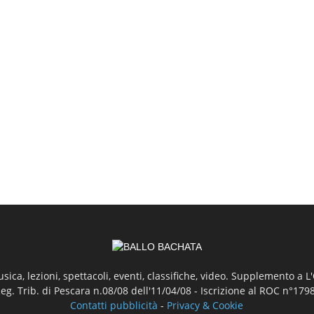
ica, lezioni, spettacoli, eventi, classifiche, video. Supplemento a 
Reg. Trib. di Pescara n.08/08 dell'11/04/08 - Iscrizione al ROC n°17
Contatti pubblicità
-
Privacy & Cookie