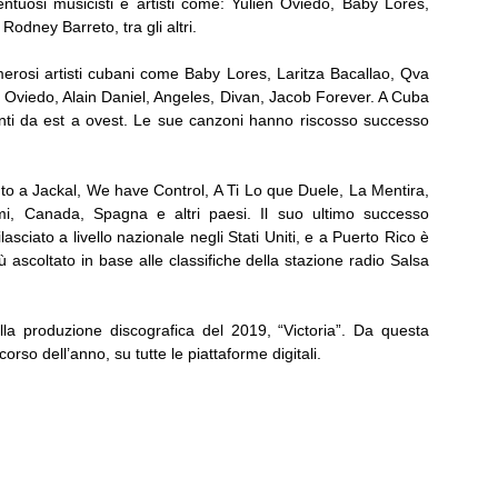
ntuosi musicisti e artisti come: Yulien Oviedo, Baby Lores,
odney Barreto, tra gli altri.
erosi artisti cubani come Baby Lores, Laritza Bacallao, Qva
en Oviedo, Alain Daniel, Angeles, Divan, Jacob Forever. A Cuba
tanti da est a ovest. Le sue canzoni hanno riscosso successo
to a Jackal, We have Control, A Ti Lo que Duele, La Mentira,
ami, Canada, Spagna e altri paesi. Il suo ultimo successo
sciato a livello nazionale negli Stati Uniti, e a Puerto Rico è
 ascoltato in base alle classifiche della stazione radio Salsa
lla produzione discografica del 2019, “Victoria”. Da questa
so dell’anno, su tutte le piattaforme digitali.