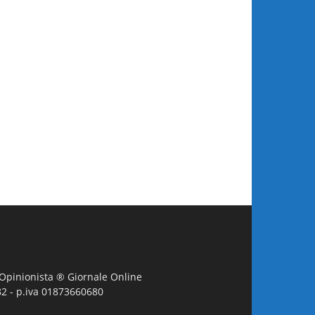
L'Opinionista ® Giornale Online
982 - p.iva 01873660680