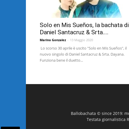
Solo en Mis Sueños, la bachata di
Daniel Santacruz & Srta....
Marino Gonzalez
-
13 Maggio 2020
Lo scorso 30 aprile è uscito "Solo en Mis Sueños", il
nuovo singolo di Daniel Santacruz & Srta. Dayana.
Funziona bene il duetto...
Ballobachata © since 2019: mus
Testata giornalistica 