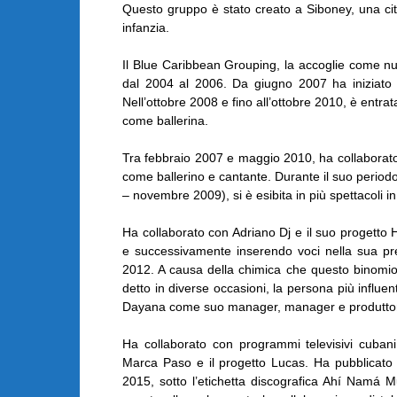
Questo gruppo è stato creato a Siboney, una cit
infanzia.
Il Blue Caribbean Grouping, la accoglie come nuo
dal 2004 al 2006. Da giugno 2007 ha iniziato
Nell’ottobre 2008 e fino all’ottobre 2010, è ent
come ballerina.
Tra febbraio 2007 e maggio 2010, ha collaborato
come ballerino e cantante. Durante il suo perio
– novembre 2009), si è esibita in più spettacoli in
Ha collaborato con Adriano Dj e il suo progett
e successivamente inserendo voci nella sua pr
2012. A causa della chimica che questo binomio 
detto in diverse occasioni, la persona più influe
Dayana come suo manager, manager e produttor
Ha collaborato con programmi televisivi cuban
Marca Paso e il progetto Lucas. Ha pubblicato 
2015, sotto l’etichetta discografica Ahí Namá 