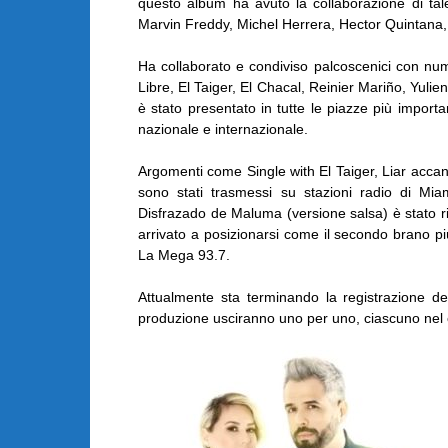
questo album ha avuto la collaborazione di tale
Marvin Freddy, Michel Herrera, Hector Quintana, R
Ha collaborato e condiviso palcoscenici con num
Libre, El Taiger, El Chacal, Reinier Mariño, Yuli
è stato presentato in tutte le piazze più impor
nazionale e internazionale.
Argomenti come Single with El Taiger, Liar accan
sono stati trasmessi su stazioni radio di Mi
Disfrazado de Maluma (versione salsa) è stato rila
arrivato a posizionarsi come il secondo brano più
La Mega 93.7.
Attualmente sta terminando la registrazione de
produzione usciranno uno per uno, ciascuno nel cor