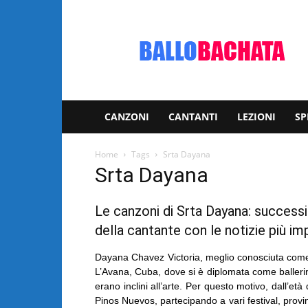
Bachata:
video
e
notizie
musicali
CANZONI
CANTANTI
LEZIONI
SP
Home
Tags
Srta Dayana
Srta Dayana
Le canzoni di Srta Dayana: successi 
della cantante con le notizie più imp
Dayana Chavez Victoria, meglio conosciuta come l
L’Avana, Cuba, dove si è diplomata come ballerina 
erano inclini all’arte. Per questo motivo, dall’età 
Pinos Nuevos, partecipando a vari festival, provi