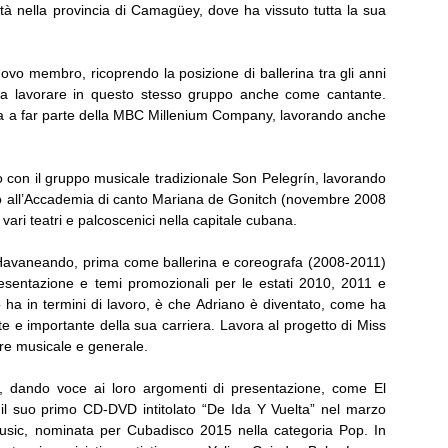
tà nella provincia di Camagüey, dove ha vissuto tutta la sua
vo membro, ricoprendo la posizione di ballerina tra gli anni
 a lavorare in questo stesso gruppo anche come cantante.
rata a far parte della MBC Millenium Company, lavorando anche
 con il gruppo musicale tradizionale Son Pelegrín, lavorando
do all’Accademia di canto Mariana de Gonitch (novembre 2008
 vari teatri e palcoscenici nella capitale cubana.
o Havaneando, prima come ballerina e coreografa (2008-2011)
esentazione e temi promozionali per le estati 2010, 2011 e
ha in termini di lavoro, è che Adriano è diventato, come ha
nte e importante della sua carriera. Lavora al progetto di Miss
e musicale e generale.
i, dando voce ai loro argomenti di presentazione, come El
il suo primo CD-DVD intitolato “De Ida Y Vuelta” nel marzo
Music, nominata per Cubadisco 2015 nella categoria Pop. In