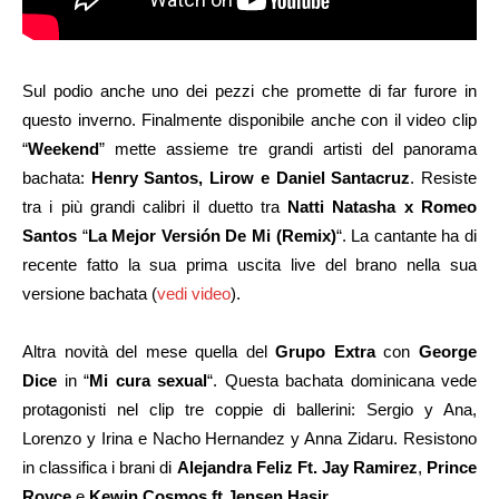
Sul podio anche uno dei pezzi che promette di far furore in
questo inverno. Finalmente disponibile anche con il video clip
“
Weekend
” mette assieme tre grandi artisti del panorama
bachata:
Henry Santos, Lirow e Daniel Santacruz
. Resiste
tra i più grandi calibri il duetto tra
Natti Natasha x Romeo
Santos
“
La Mejor Versión De Mi (Remix)
“. La cantante ha di
recente fatto la sua prima uscita live del brano nella sua
versione bachata (
vedi video
).
Altra novità del mese quella del
Grupo Extra
con
George
Dice
in “
Mi cura sexual
“. Questa bachata dominicana vede
protagonisti nel clip tre coppie di ballerini: Sergio y Ana,
Lorenzo y Irina e Nacho Hernandez y Anna Zidaru. Resistono
in classifica i brani di
Alejandra Feliz Ft. Jay Ramirez
,
Prince
Royce
e
Kewin Cosmos ft Jensen Hasir
.