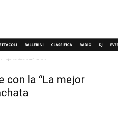
ETTACOLI
BALLERINI
CLASSIFICA
RADIO
DJ
EVE
“La mejor version de mi” bachata
e con la “La mejor
achata