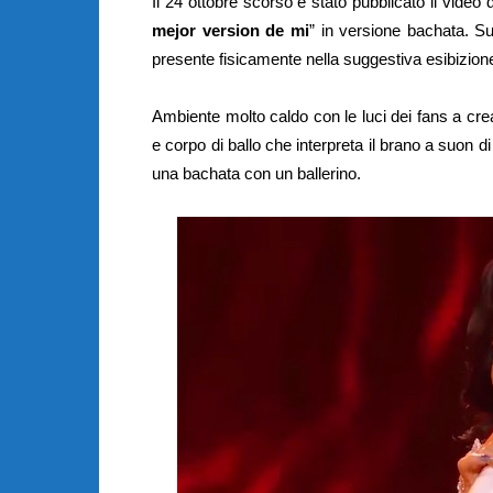
Il 24 ottobre scorso è stato pubblicato il video 
mejor version de mi
” in versione bachata. S
presente fisicamente nella suggestiva esibizion
Ambiente molto caldo con le luci dei fans a cr
e corpo di ballo che interpreta il brano a suon
una bachata con un ballerino.