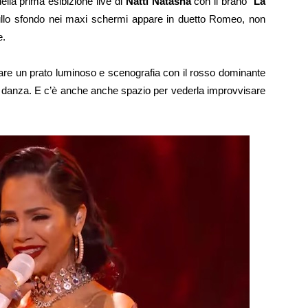
della prima esibizione live di
Natti Natasha
con il brano “
La
ullo sfondo nei maxi schermi appare in duetto Romeo, non
e.
eare un prato luminoso e scenografia con il rosso dominante
 di danza. E c’è anche anche spazio per vederla improvvisare