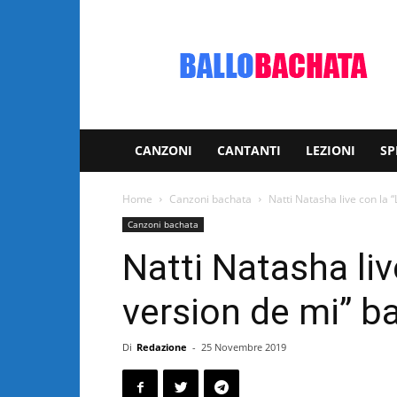
Bachata:
video
e
notizie
musicali
CANZONI
CANTANTI
LEZIONI
SP
Home
Canzoni bachata
Natti Natasha live con la 
Canzoni bachata
Natti Natasha liv
version de mi” b
Di
Redazione
-
25 Novembre 2019