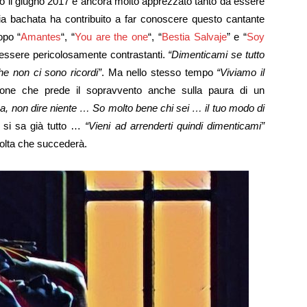
o il giugno 2017 e ancora molto apprezzato tanto da essere
odia bachata ha contribuito a far conoscere questo cantante
opo “
Amantes
“, “
You are the one
“, “
Bestia Salvaje
” e “
Soy
 essere pericolosamente contrastanti.
“Dimenticami s
e tutto
he non ci sono ricordi”
. Ma nello stesso tempo
“Viviamo il
azione che prede il sopravvento anche sulla paura di un
za, non dire niente … So molto bene chi sei … il tuo modo di
si sa già tutto …
“Vieni ad arrenderti quindi dimenticami”
volta che succederà.