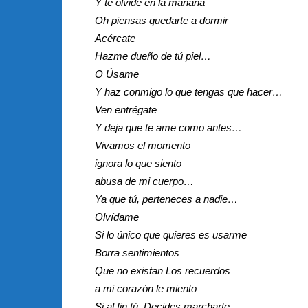
Y te olvide en la mañana
Oh piensas quedarte a dormir
Acércate
Hazme dueño de tú piel…
O Úsame
Y haz conmigo lo que tengas que hacer…
Ven entrégate
Y deja que te ame como antes…
Vivamos el momento
ignora lo que siento
abusa de mi cuerpo…
Ya que tú, perteneces a nadie…
Olvídame
Si lo único que quieres es usarme
Borra sentimientos
Que no existan Los recuerdos
a mi corazón le miento
Si al fin tú, Decides marcharte…