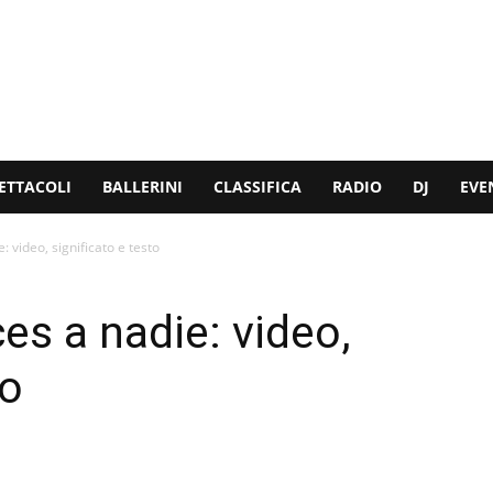
ETTACOLI
BALLERINI
CLASSIFICA
RADIO
DJ
EVE
 video, significato e testo
s a nadie: video,
to