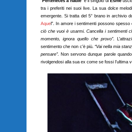
“
Perteneces a nadie
” è il singolo di
Esme
uscit
tra i preferiti nei suoi live. La sua dolce mel
emergente. Si tratta del 5° brano in archivio d
Aque
l”. In amore i sentimenti possono spesso
ciò che vuoi è usarmi. Cancella i sentimenti c
momento, ignora quello che provo”
. L’attr
sentimento che non c’è più.
“Vai nella mia stan
pensare”.
Non servono dunque parole quando 
rivolgendosi alla sua ex come se fossi l’ultima 