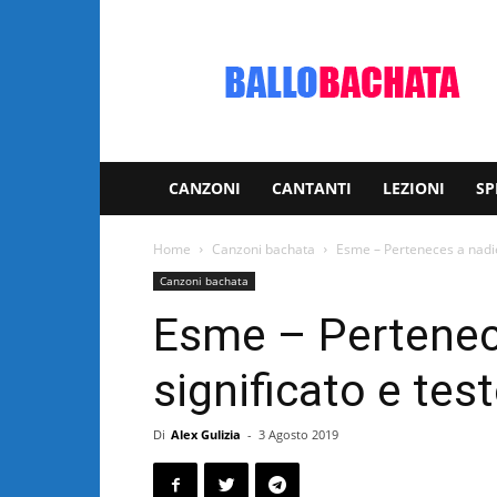
Bachata:
video
e
notizie
musicali
CANZONI
CANTANTI
LEZIONI
SP
Home
Canzoni bachata
Esme – Perteneces a nadie:
Canzoni bachata
Esme – Pertenece
significato e tes
Di
Alex Gulizia
-
3 Agosto 2019