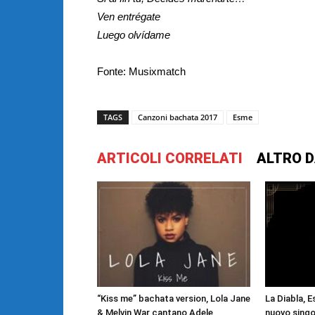
Ven entrégate
Luego olvídame
Fonte: Musixmatch
TAGS
Canzoni bachata 2017
Esme
ARTICOLI CORRELATI
ALTRO D
“Kiss me” bachata version, Lola Jane
La Diabla, E
& Melvin War cantano Adele
nuovo singo