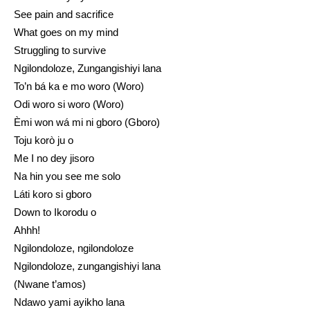
See pain and sacrifice
What goes on my mind
Struggling to survive
Ngilondoloze, Zungangishiyi lana
To’n bá ka e mo woro (Woro)
Odi woro si woro (Woro)
Èmi won wá mi ni gboro (Gboro)
Toju korò ju o
Me I no dey jisoro
Na hin you see me solo
Láti koro si gboro
Down to Ikorodu o
Ahhh!
Ngilondoloze, ngilondoloze
Ngilondoloze, zungangishiyi lana
(Nwane t’amos)
Ndawo yami ayikho lana