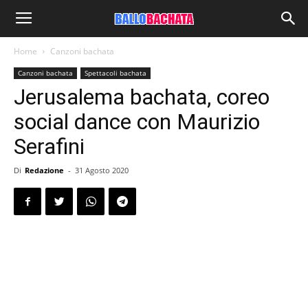
Home
Canzoni bachata
Canzoni bachata
Spettacoli bachata
Jerusalema bachata, coreo
social dance con Maurizio
Serafini
Di
Redazione
-
31 Agosto 2020