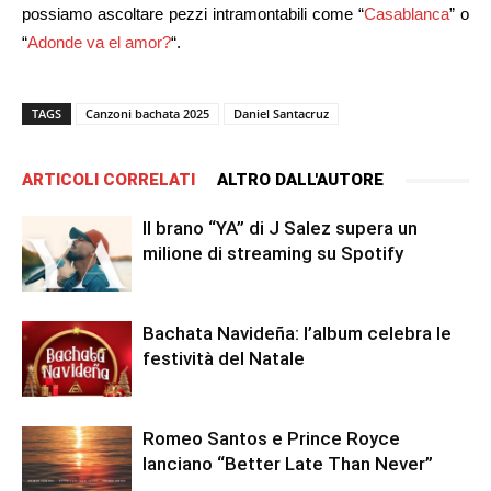
possiamo ascoltare pezzi intramontabili come “
Casablanca
” o
“
Adonde va el amor?
“.
TAGS
Canzoni bachata 2025
Daniel Santacruz
ARTICOLI CORRELATI
ALTRO DALL'AUTORE
Il brano “YA” di J Salez supera un
milione di streaming su Spotify
Bachata Navideña: l’album celebra le
festività del Natale
Romeo Santos e Prince Royce
lanciano “Better Late Than Never”