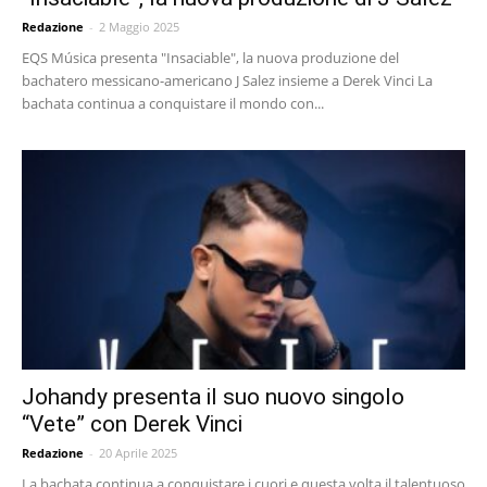
Redazione
-
2 Maggio 2025
EQS Música presenta "Insaciable", la nuova produzione del
bachatero messicano-americano J Salez insieme a Derek Vinci La
bachata continua a conquistare il mondo con...
Johandy presenta il suo nuovo singolo
“Vete” con Derek Vinci
Redazione
-
20 Aprile 2025
La bachata continua a conquistare i cuori e questa volta il talentuoso