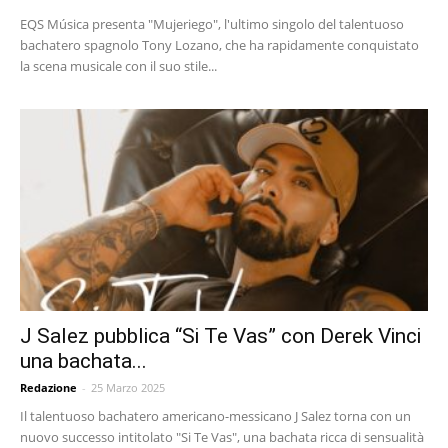
EQS Música presenta "Mujeriego", l'ultimo singolo del talentuoso
bachatero spagnolo Tony Lozano, che ha rapidamente conquistato
la scena musicale con il suo stile...
J Salez pubblica “Si Te Vas” con Derek Vinci
una bachata...
Redazione
-
25 Marzo 2025
Il talentuoso bachatero americano-messicano J Salez torna con un
nuovo successo intitolato "Si Te Vas", una bachata ricca di sensualità