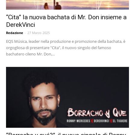
“Cita” la nuova bachata di Mr. Don insieme a
DerekVinci
Redazione
-
27 Marzo 2025
EQS Música, leader nella produzione e promozione della bachata, è
orgogliosa di presentare "Cita", il nuovo singolo del famoso
bachatero cileno Mr. Don,...