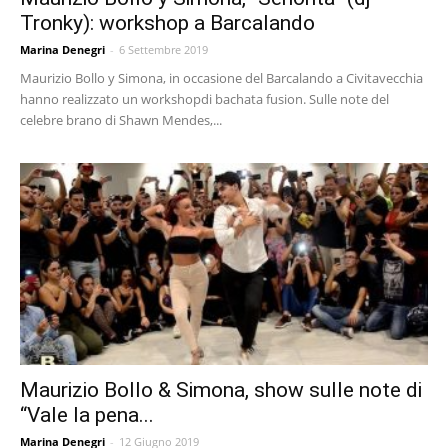
Tronky): workshop a Barcalando
Marina Denegri
-
6 Settembre 2019
Maurizio Bollo y Simona, in occasione del Barcalando a Civitavecchia
hanno realizzato un workshopdi bachata fusion. Sulle note del
celebre brano di Shawn Mendes,...
Maurizio Bollo & Simona, show sulle note di
“Vale la pena...
Marina Denegri
-
12 Giugno 2019