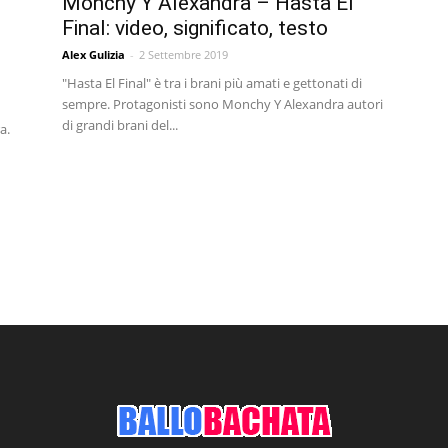
Monchy Y Alexandra – Hasta El
Final: video, significato, testo
Alex Gulizia
-
2 Settembre 2019
"Hasta El Final" è tra i brani più amati e gettonati di
sempre. Protagonisti sono Monchy Y Alexandra autori
di grandi brani del...
a.