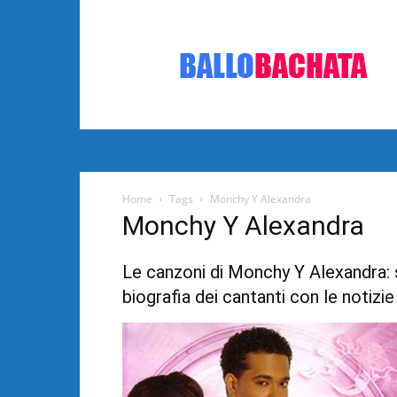
Bachata:
video
e
notizie
musicali
Home
Tags
Monchy Y Alexandra
Monchy Y Alexandra
Le canzoni di Monchy Y Alexandra: s
biografia dei cantanti con le notizie