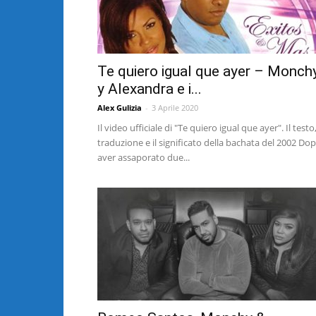
Te quiero igual que ayer – Monch
y Alexandra e i...
Alex Gulizia
-
3 Aprile 2020
Il video ufficiale di "Te quiero igual que ayer". Il testo,
traduzione e il significato della bachata del 2002 Do
aver assaporato due...