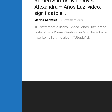
Romeo Santos, Monchy &
Alexandra – Años Luz: video,
significato e...
Marino Gonzalez
-
7 Settembre 2019
Il 5 settembre è uscito il video "Años Luz", brano
realizzato da Romeo Santos con Monchy & Alexandr
Inserito nell'ultimo album "Utopia" si...