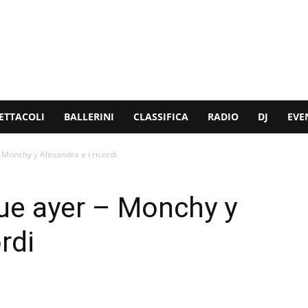
ETTACOLI
BALLERINI
CLASSIFICA
RADIO
DJ
EVE
 Monchy y Alexandra e i ricordi
que ayer – Monchy y
rdi