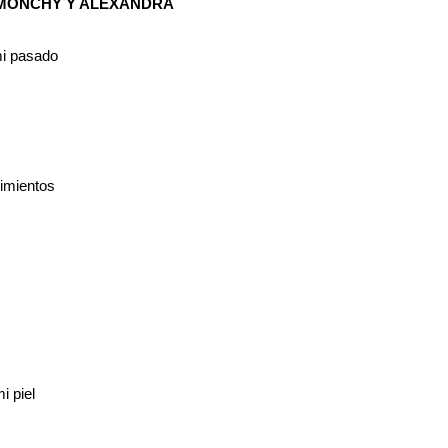
– MONCHY Y ALEXANDRA
mi pasado
imientos
i piel