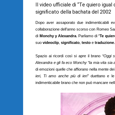
Il video ufficiale di “Te quiero igual 
significato della bachata del 2002
Dopo aver assaporato due indimenticabili e
collaborazione dell’anno scorso con Romeo San
di
Monchy y Alexandra
. Parliamo di “
Te quier
suo
videoclip
,
significato
,
testo
e
traduzione
.
Spazio ai ricordi così si apre il brano
“Oggi s
Alexandra e gli fa eco Monchy “la mia vita sia a
di emozioni quelle che affiorano nella mente de
ieri, Ti amo anche più di ieri”
duettano e le 
indimenticabile brano che non può mancare nella