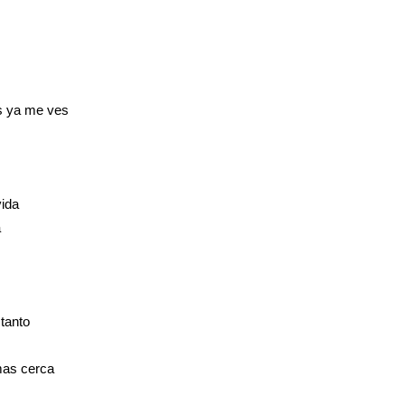
s ya me ves
vida
a
tanto
mas cerca