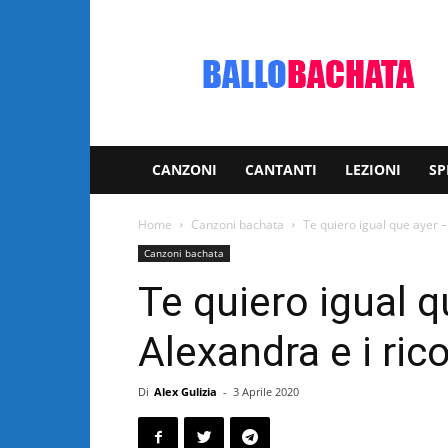
Bachata:
video
e
notizie
musicali
CANZONI
CANTANTI
LEZIONI
SP
Home
Canzoni bachata
Te quiero igual que ayer –
Canzoni bachata
Te quiero igual 
Alexandra e i rico
Di
Alex Gulizia
-
3 Aprile 2020