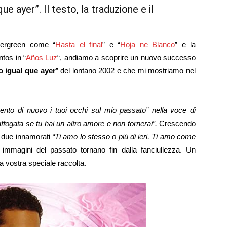
que ayer”. Il testo, la traduzione e il
vergreen come “
Hasta el final
” e “
Hoja ne Blanco
” e la
tos in “
Años Luz
“, andiamo a scoprire un nuovo successo
o igual que ayer
” del lontano 2002 e che mi mostriamo nel
ento di nuovo i tuoi occhi sul mio passato” nella voce di
ffogata se tu hai un altro amore e non tornerai”.
Crescendo
i due innamorati
“Ti amo lo stesso o più di ieri, Ti amo come
immagini del passato tornano fin dalla fanciullezza. Un
 vostra speciale raccolta.