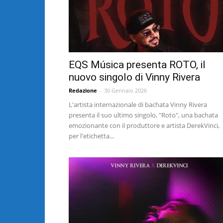
EQS Música presenta ROTO, il
nuovo singolo di Vinny Rivera
Redazione
-
30 Gennaio 2026
L'artista internazionale di bachata Vinny Rivera
presenta il suo ultimo singolo, "Roto", una bachata
emozionante con il produttore e artista DerekVinci,
per l'etichetta...