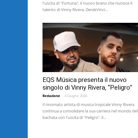
l'uscita di "Fortuna", il nuovo brano che riunisce il
talento di Vinny Rivera, DerekVinci...
EQS Música presenta il nuovo
singolo di Vinny Rivera, “Peligro”
Redazione
-
4 Giugno 2026
Il rinomato artista di musica tropicale Vinny Rivera
continua a consolidare la sua carriera nel mondo del
bachata con l'uscita di "Peligro", il...