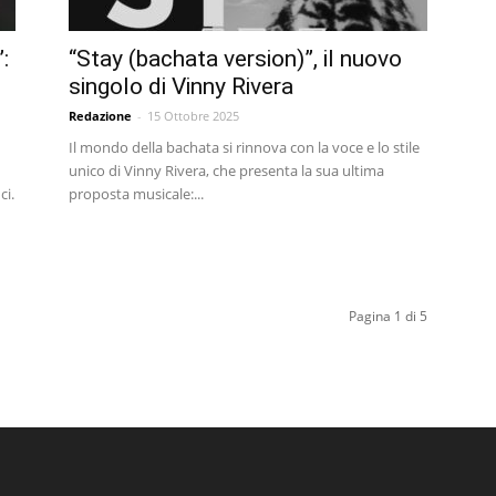
:
“Stay (bachata version)”, il nuovo
singolo di Vinny Rivera
Redazione
-
15 Ottobre 2025
Il mondo della bachata si rinnova con la voce e lo stile
unico di Vinny Rivera, che presenta la sua ultima
ci.
proposta musicale:...
Pagina 1 di 5