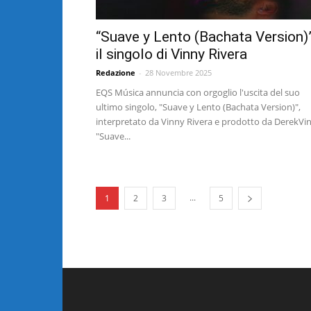
“Suave y Lento (Bachata Version)”
il singolo di Vinny Rivera
Redazione
-
28 Novembre 2025
EQS Música annuncia con orgoglio l'uscita del suo
ultimo singolo, "Suave y Lento (Bachata Version)",
interpretato da Vinny Rivera e prodotto da DerekVin
"Suave...
...
1
2
3
5