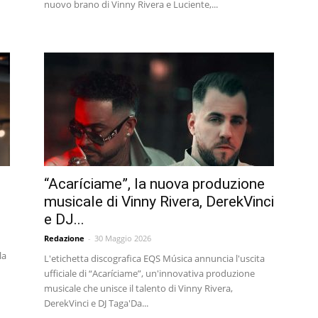
nuovo brano di Vinny Rivera e Luciente,...
“Acaríciame”, la nuova produzione
musicale di Vinny Rivera, DerekVinci
e DJ...
Redazione
-
30 Maggio 2026
la
L'etichetta discografica EQS Música annuncia l'uscita
ufficiale di “Acaríciame”, un'innovativa produzione
musicale che unisce il talento di Vinny Rivera,
DerekVinci e DJ Taga'Da...