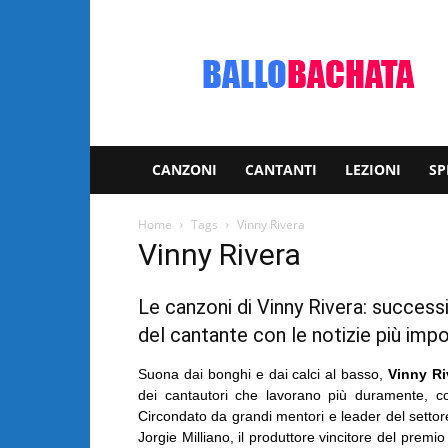
Bachata:
video
e
notizie
musicali
CANZONI
CANTANTI
LEZIONI
SP
Home
Tags
Vinny Rivera
Vinny Rivera
Le canzoni di Vinny Rivera: successi 
del cantante con le notizie più impo
Suona dai bonghi e dai calci al basso,
Vinny Ri
dei cantautori che lavorano più duramente, con
Circondato da grandi mentori e leader del settor
Jorgie Milliano, il produttore vincitore del prem