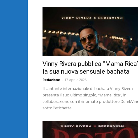
Vinny Rivera pubblica “Mama Rica”
la sua nuova sensuale bachata
Redazione
-
17 Aprile 2026
Il cantante internazionale di bachata Vinny Rivera
presenta il suo ultimo singolo, “Mama Rica”, in
collaborazione con il rinomato produttore DerekVinc
sotto l'etichetta...