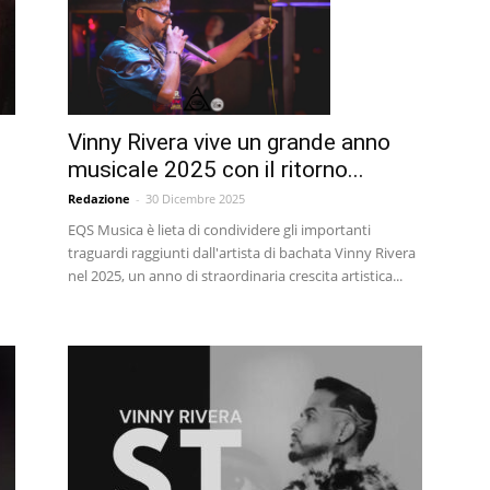
Vinny Rivera vive un grande anno
musicale 2025 con il ritorno...
Redazione
-
30 Dicembre 2025
EQS Musica è lieta di condividere gli importanti
traguardi raggiunti dall'artista di bachata Vinny Rivera
nel 2025, un anno di straordinaria crescita artistica...