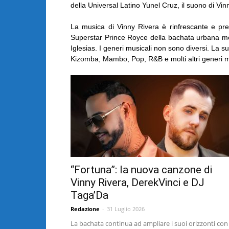
della Universal Latino Yunel Cruz, il suono di Vin
La musica di Vinny Rivera è rinfrescante e pres
Superstar Prince Royce della bachata urbana mes
Iglesias. I generi musicali non sono diversi. La s
Kizomba, Mambo, Pop, R&B e molti altri generi m
“Fortuna”: la nuova canzone di
Vinny Rivera, DerekVinci e DJ
Taga’Da
Redazione
-
31 Luglio 2026
La bachata continua ad ampliare i suoi orizzonti con