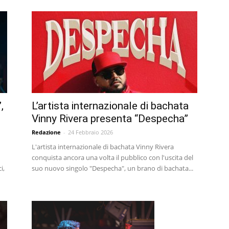
,
L’artista internazionale di bachata
Vinny Rivera presenta “Despecha”
Redazione
-
24 Febbraio 2026
L'artista internazionale di bachata Vinny Rivera
conquista ancora una volta il pubblico con l'uscita del
i,
suo nuovo singolo "Despecha", un brano di bachata...