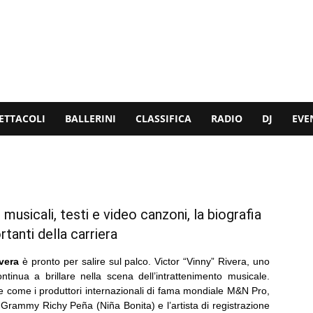
ETTACOLI
BALLERINI
CLASSIFICA
RADIO
DJ
EVE
musicali, testi e video canzoni, la biografia
rtanti della carriera
vera
è pronto per salire sul palco. Victor “Vinny” Rivera, uno
tinua a brillare nella scena dell’intrattenimento musicale.
e come i produttori internazionali di fama mondiale M&N Pro,
io Grammy Richy Peña (Niña Bonita) e l’artista di registrazione