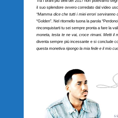
Tra i brani più belli del 2017 non potevamo segn
il suo splendore ovvero corredato dal video usc
“Mamma dice che tutti i miei errori serviranno 
“Golden”. Nel ritornello tuona la parola “Perdon
rinconquistarti tu sei sempre pronta a fare la va
moneta, testa te ne vai, croce rimani. Metti i
diventa sempre più incessante e si conclude co
questa monetiva ripongo la mia fede e il mio cu