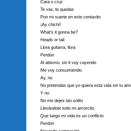
Cara o cruz
Te vas, te quedas
Pon mi suerte en este centavito
¡Ay chichí!
What’s it gonna be?
Heads or tail
Llora guitarra, llora
Perdón
Al abismo, sin ti voy cayendo
Me voy consumiendo
Ay, no
No pretendas que yo quiera esta vida sin tu am
Y no
No me dejes tan solito
Llevándote todo mi amorcito
Que luego mi vida es un conflicto
Perdón
Necesito compasión