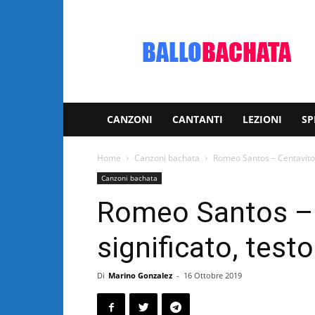
Bachata:
video
e
notizie
musicali
CANZONI
CANTANTI
LEZIONI
SP
Home
Canzoni bachata
Romeo Santos – Centavito: 
Canzoni bachata
Romeo Santos – 
significato, testo
Di
Marino Gonzalez
-
16 Ottobre 2019