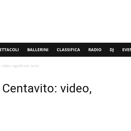
ETTACOLI
BALLERINI
CLASSIFICA
RADIO
DJ
EVE
video, significato, testo
Centavito: video,