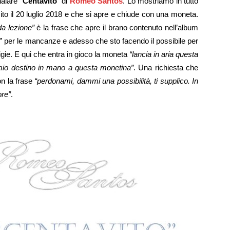
alare “
Centavito
” di
Romeo Santos
. Lo mostriamo in tutto
ito il 20 luglio 2018 e che si apre e chiude con una moneta.
da lezione”
è la frase che apre il brano contenuto nell’album
o” per le mancanze e adesso che sto facendo il possibile per
ligie. E qui che entra in gioco la moneta
“lancia in aria questa
l mio destino in mano a questa monetina”
. Una richiesta che
n la frase
“perdonami, dammi una possibilità, ti supplico. In
ore”
.