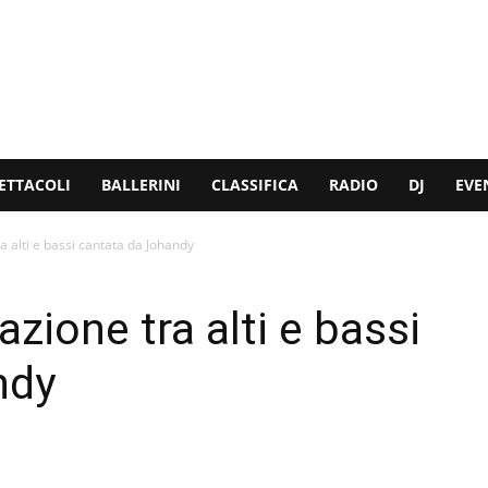
ETTACOLI
BALLERINI
CLASSIFICA
RADIO
DJ
EVE
ra alti e bassi cantata da Johandy
azione tra alti e bassi
ndy