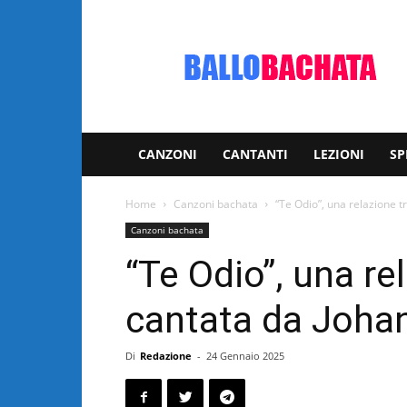
Bachata:
video
e
notizie
musicali
CANZONI
CANTANTI
LEZIONI
SP
Home
Canzoni bachata
“Te Odio”, una relazione t
Canzoni bachata
“Te Odio”, una rel
cantata da Joha
Di
Redazione
-
24 Gennaio 2025