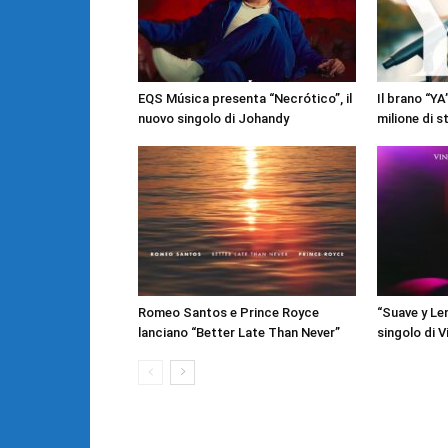
EQS Música presenta “Necrótico”, il
Il brano “YA
nuovo singolo di Johandy
milione di 
Romeo Santos e Prince Royce
“Suave y Len
lanciano “Better Late Than Never”
singolo di V