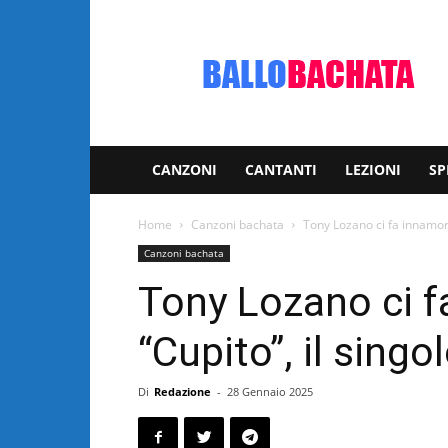
Bachata:
video
e
notizie
musicali
CANZONI
CANTANTI
LEZIONI
SP
Home
Canzoni bachata
Tony Lozano ci fa innamora
Canzoni bachata
Tony Lozano ci f
“Cupito”, il sing
Di
Redazione
-
28 Gennaio 2025