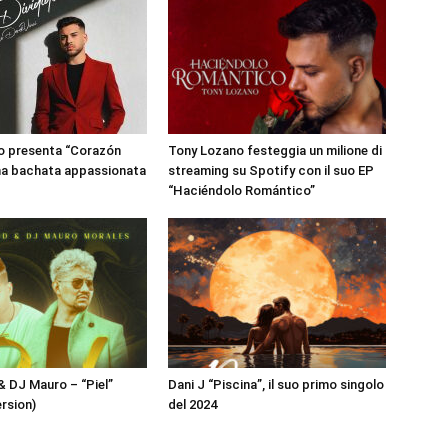
o presenta “Corazón
Tony Lozano festeggia un milione di
una bachata appassionata
streaming su Spotify con il suo EP
“Haciéndolo Romántico”
 DJ Mauro – “Piel”
Dani J “Piscina”, il suo primo singolo
rsion)
del 2024