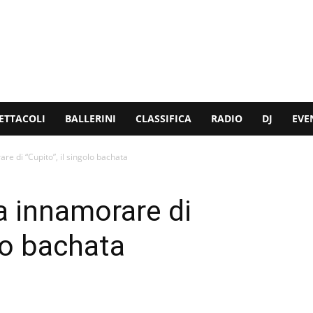
ETTACOLI
BALLERINI
CLASSIFICA
RADIO
DJ
EVE
re di “Cupito”, il singolo bachata
a innamorare di
olo bachata