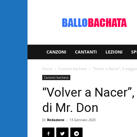
Bachata:
video
e
notizie
musicali
CANZONI
CANTANTI
LEZIONI
SP
Home
Canzoni bachata
“Volver a Nacer”, il viaggi
Canzoni bachata
“Volver a Nacer”, 
di Mr. Don
Di
Redazione
-
13 Gennaio 2025