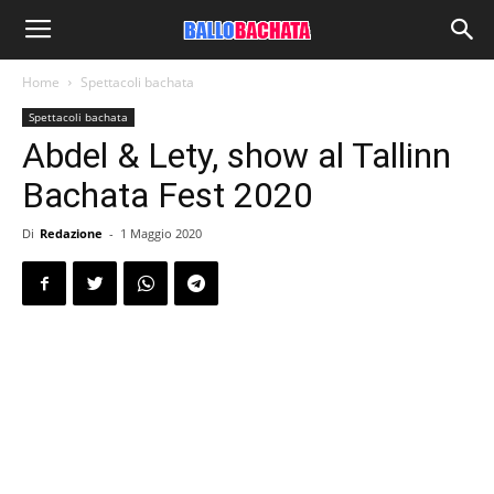
Home
Spettacoli bachata
Spettacoli bachata
Abdel & Lety, show al Tallinn
Bachata Fest 2020
Di
Redazione
-
1 Maggio 2020