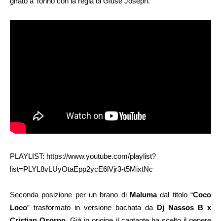
girato a Torino con la regia di Giuse Joseph.
PLAYLIST: https://www.youtube.com/playlist?
list=PLYL8vLUyOtaEpp2ycE6lVjr3-t5MixtNc
Seconda posizione per un brano di
Maluma
dal titolo “
Coco
Loco
” trasformato in versione bachata da
Dj Nassos B x
Cristian Osorno
. Già in origine il cantante ha scelto il genere