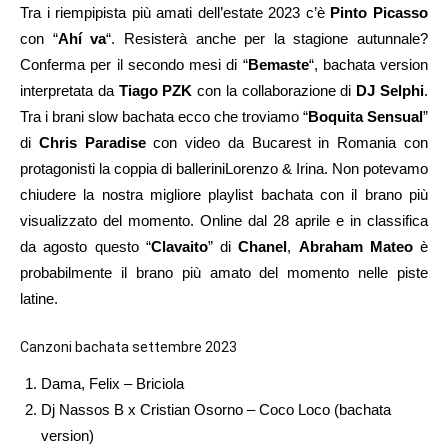
Tra i riempipista più amati dell’estate 2023 c’è
Pinto Picasso
con “
Ahí va
“. Resisterà anche per la stagione autunnale?
Conferma per il secondo mesi di “
Bemaste
“, bachata version
interpretata da
Tiago PZK
con la collaborazione di
DJ Selphi
.
Tra i brani slow bachata ecco che troviamo “
Boquita Sensual
”
di
Chris Paradise
con video da Bucarest in Romania con
protagonisti la coppia di balleriniLorenzo & Irina. Non potevamo
chiudere la nostra migliore playlist bachata con il brano più
visualizzato del momento. Online dal 28 aprile e in classifica
da agosto questo “
Clavaito
” di
Chanel
,
Abraham Mateo
è
probabilmente il brano più amato del momento nelle piste
latine.
Canzoni bachata settembre 2023
Dama, Felix – Briciola
Dj Nassos B x Cristian Osorno – Coco Loco (bachata
version)