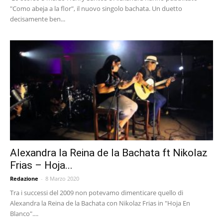
"Como abeja a la flor", il nuovo singolo bachata. Un duetto
decisamente ben...
Alexandra la Reina de la Bachata ft Nikolaz
Frias – Hoja...
Redazione
-
8 Marzo 2020
Tra i successi del 2009 non potevamo dimenticare quello di
Alexandra la Reina de la Bachata con Nikolaz Frias in "Hoja En
Blanco"....