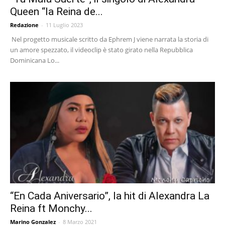
Queen “la Reina de...
Redazione
-
11 Luglio 2023
Nel progetto musicale scritto da Ephrem J viene narrata la storia di
un amore spezzato, il videoclip è stato girato nella Repubblica
Dominicana Lo...
“En Cada Aniversario”, la hit di Alexandra La
Reina ft Monchy...
Marino Gonzalez
-
8 Marzo 2021