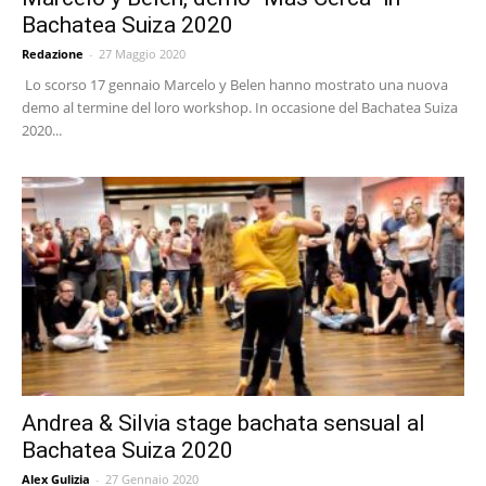
Bachatea Suiza 2020
Redazione
-
27 Maggio 2020
Lo scorso 17 gennaio Marcelo y Belen hanno mostrato una nuova
demo al termine del loro workshop. In occasione del Bachatea Suiza
2020...
Andrea & Silvia stage bachata sensual al
Bachatea Suiza 2020
Alex Gulizia
-
27 Gennaio 2020