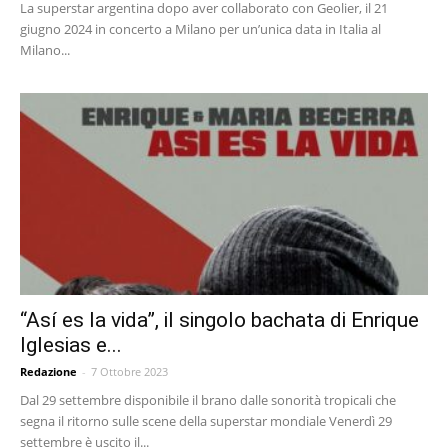
La superstar argentina dopo aver collaborato con Geolier, il 21
giugno 2024 in concerto a Milano per un’unica data in Italia al
Milano...
“Así es la vida”, il singolo bachata di Enrique
Iglesias e...
Redazione
-
7 Ottobre 2023
Dal 29 settembre disponibile il brano dalle sonorità tropicali che
segna il ritorno sulle scene della superstar mondiale Venerdì 29
settembre è uscito il...