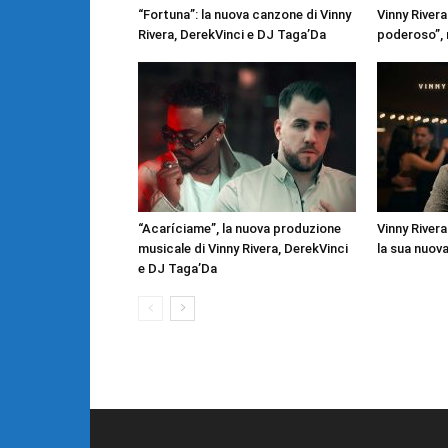
“Fortuna”: la nuova canzone di Vinny
Vinny Rivera
Rivera, DerekVinci e DJ Taga’Da
poderoso”, 
“Acaríciame”, la nuova produzione
Vinny River
musicale di Vinny Rivera, DerekVinci
la sua nuov
e DJ Taga’Da