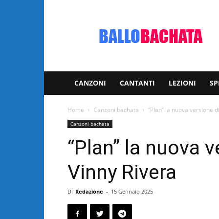
Bachata:
video
e
notizie
musicali
CANZONI
CANTANTI
LEZIONI
SP
Home
Canzoni bachata
“Plan” la nuova versione d
Canzoni bachata
“Plan” la nuova v
Vinny Rivera
Di
Redazione
-
15 Gennaio 2025