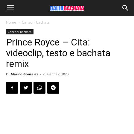
Home
Canzoni bachata
Canzoni bachata
Prince Royce – Cita:
videoclip, testo e bachata
remix
Di
Marino Gonzalez
-
25 Gennaio 2020