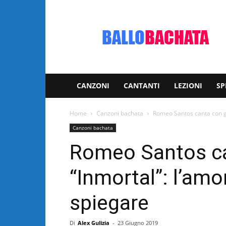
Bachata:
video
e
notizie
musicali
CANZONI
CANTANTI
LEZIONI
SP
Home
Canzoni bachata
Romeo Santos canta con gl
Canzoni bachata
Romeo Santos ca
“Inmortal”: l’amo
spiegare
Di
Alex Gulizia
-
23 Giugno 2019