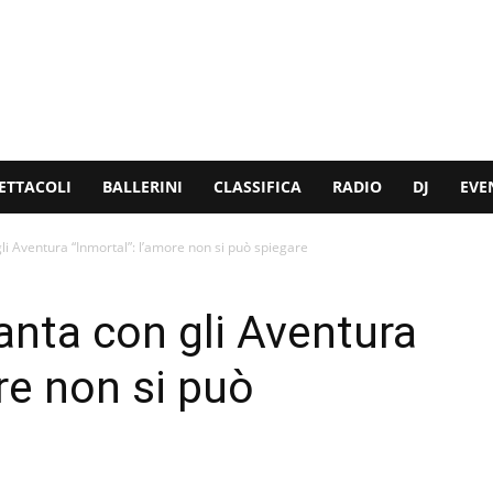
ETTACOLI
BALLERINI
CLASSIFICA
RADIO
DJ
EVE
i Aventura “Inmortal”: l’amore non si può spiegare
nta con gli Aventura
re non si può