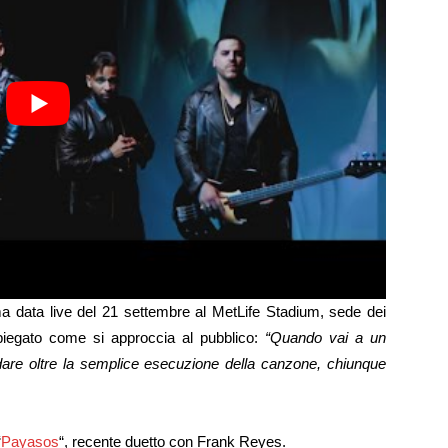
sima data live del 21 settembre al MetLife Stadium, sede dei
egato come si approccia al pubblico:
“Quando vai a un
dare oltre la semplice esecuzione della canzone, chiunque
“
Payasos
“, recente duetto con Frank Reyes.