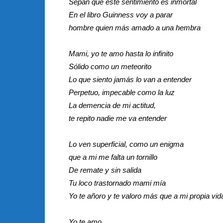
Sepan que este sentimiento es inmortal
En el libro Guinness voy a parar
hombre quien más amado a una hembra
Mami, yo te amo hasta lo infinito
Sólido como un meteorito
Lo que siento jamás lo van a entender
Perpetuo, impecable como la luz
La demencia de mi actitud,
te repito nadie me va entender
Lo ven superficial, como un enigma
que a mi me falta un tornillo
De remate y sin salida
Tu loco trastornado mami mía
Yo te añoro y te valoro más que a mi propia vid
Yo te amo