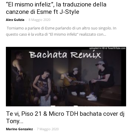
“El mismo infeliz”, la traduzione della
canzone di Esme ft J-Style
Alex Gulizia
-
8 Maggio 2020
Torniamo a parlare di Esme parlando di un altro suo singolo. In
questo caso è la volta di "El mismo infeliz" realizzato con...
Te vi, Piso 21 & Micro TDH bachata cover dj
Tony...
Marino Gonzalez
-
7 Maggio 2020