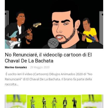
No Renunciaré, il videoclip cartoon di El
Chaval De La Bachata
Marino Gonzalez
-
29 Maggio 2020
É uscito ieri il video (Cartoons) Dibujos Animados 2020 di "No
Renunciaré" di El Chaval De La Bachata. Il brano fa parte della
raccolta...