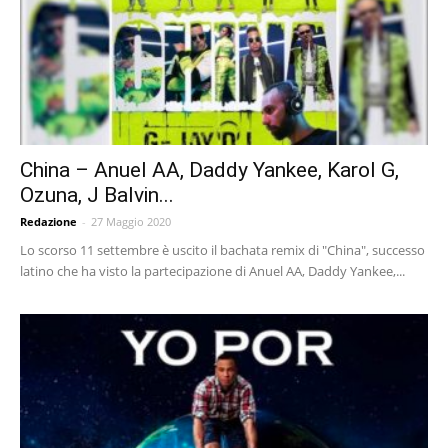
China – Anuel AA, Daddy Yankee, Karol G,
Ozuna, J Balvin...
Redazione
-
27 Maggio 2020
Lo scorso 11 settembre è uscito il bachata remix di "China", successo
latino che ha visto la partecipazione di Anuel AA, Daddy Yankee,...