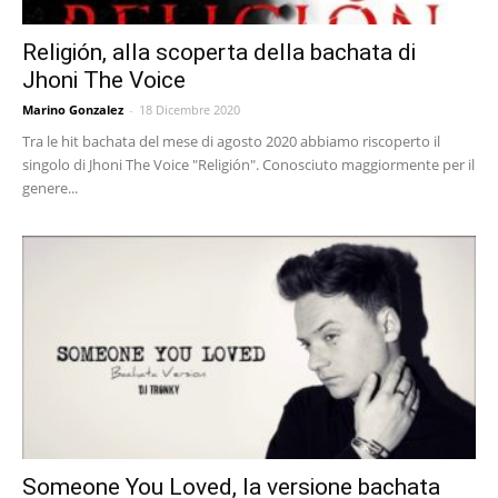
Religión, alla scoperta della bachata di
Jhoni The Voice
Marino Gonzalez
-
18 Dicembre 2020
Tra le hit bachata del mese di agosto 2020 abbiamo riscoperto il
singolo di Jhoni The Voice "Religión". Conosciuto maggiormente per il
genere...
Someone You Loved, la versione bachata