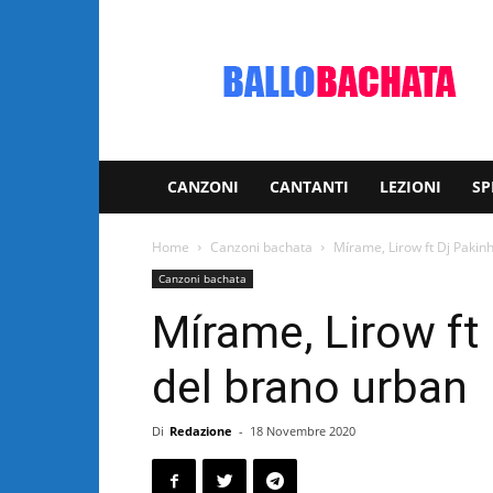
Bachata:
video
e
notizie
musicali
CANZONI
CANTANTI
LEZIONI
SP
Home
Canzoni bachata
Mírame, Lirow ft Dj Pakinh
Canzoni bachata
Mírame, Lirow ft 
del brano urban
Di
Redazione
-
18 Novembre 2020