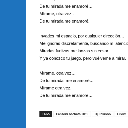
De tu mirada me enamoré…
Mírame, otra vez..
De tu mirada me enamoré.
Invades mi espacio, por cualquier dirección…
Me ignoras discretamente, buscando mi atenc
Miradas furtivas me lanzas sin cesar…
Y ya conozco tu juego, pero vuélveme a mirar.
Mírame, otra vez…
De tu mirada, me enamoré…
Mírame otra vez..
De tu mirada me enamoré…
TAGS
Canzoni bachata 2019
Dj Pakinho
Lirow