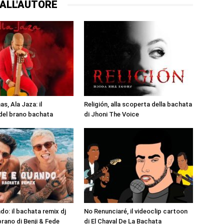
ALL'AUTORE
s, Ala Jaza: il
Religión, alla scoperta della bachata
 del brano bachata
di Jhoni The Voice
do: il bachata remix dj
No Renunciaré, il videoclip cartoon
brano di Benji & Fede
di El Chaval De La Bachata