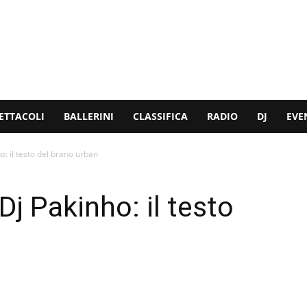
ETTACOLI
BALLERINI
CLASSIFICA
RADIO
DJ
EVE
o: il testo del brano urban
Dj Pakinho: il testo