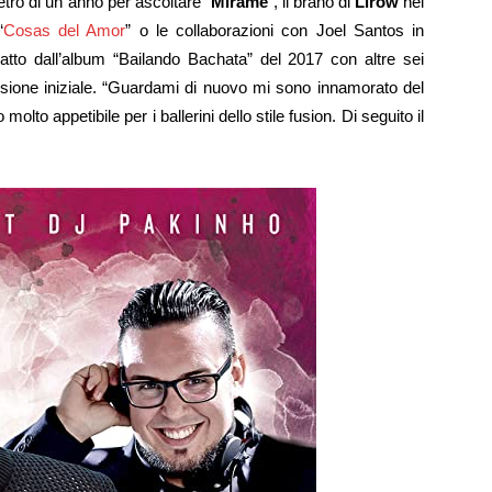
etro di un anno per ascoltare “
Mírame
“, il brano di
Lirow
nel
“
Cosas del Amor
” o le collaborazioni con Joel Santos in
ratto dall’album “Bailando Bachata” del 2017 con altre sei
ersione iniziale. “Guardami di nuovo mi sono innamorato del
 molto appetibile per i ballerini dello stile fusion. Di seguito il