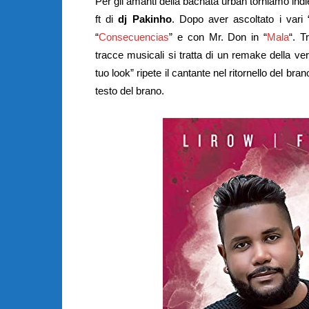
Per gli amanti della bachata urban torniamo indi
ft di
dj Pakinho
. Dopo aver ascoltato i vari 
“
Consecuencias
” e con Mr. Don in “
Mala
“. T
tracce musicali si tratta di un remake della v
tuo look” ripete il cantante nel ritornello del brano
testo del brano.