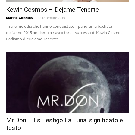
Kewin Cosmos – Dejame Tenerte
Marino Gonzalez
-
12 Dicembre 2019
Tra le melodie che hanno conquistato il panorama bachata
dell'anno 2015 andiamo a riascoltare il successo di Kewin Cosmos.
Parliamo di "Dejame Tenerte"....
Mr.Don – Es Testigo La Luna: significato e
testo