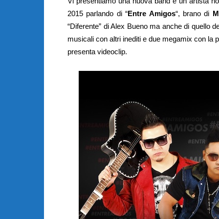
Vi presentiamo una nuova band e un artista non
2015 parlando di “
Entre Amigos
“, brano di
M
“Diferente” di Alex Bueno ma anche di quello d
musicali con altri inediti e due megamix con la 
presenta videoclip.