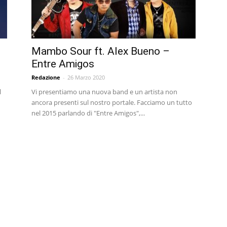
Mambo Sour ft. Alex Bueno –
Entre Amigos
Redazione
-
26 Marzo 2020
l
Vi presentiamo una nuova band e un artista non
ancora presenti sul nostro portale. Facciamo un tutto
nel 2015 parlando di "Entre Amigos",...