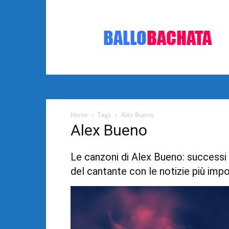
Bachata:
video
e
notizie
musicali
Home
Tags
Alex Bueno
Alex Bueno
Le canzoni di Alex Bueno: successi m
del cantante con le notizie più impo