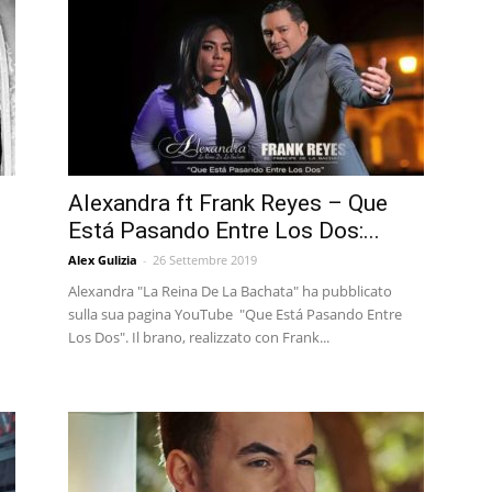
Alexandra ft Frank Reyes – Que
Está Pasando Entre Los Dos:...
Alex Gulizia
-
26 Settembre 2019
Alexandra "La Reina De La Bachata" ha pubblicato
sulla sua pagina YouTube "Que Está Pasando Entre
Los Dos". Il brano, realizzato con Frank...