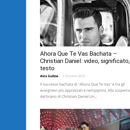
Ahora Que Te Vas Bachata –
Christian Daniel: video, significato,
testo
Alex Gulizia
-
7 Ottobre 2019
Il successo bachata di "Ahora Que Te Vas" è tra gli
evergreen più apprezzati e riempipista. Alla scoperta
del brano di Christian Daniel Un...