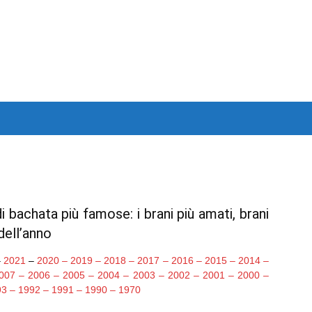
 bachata più famose: i brani più amati, brani
 dell’anno
–
2021
–
2020
–
2019
–
2018
–
2017
–
2016
–
2015
–
2014
–
007
–
2006
–
2005
–
2004
–
2003
–
2002
–
2001
–
2000
–
93
–
1992
–
1991
–
1990
–
1970