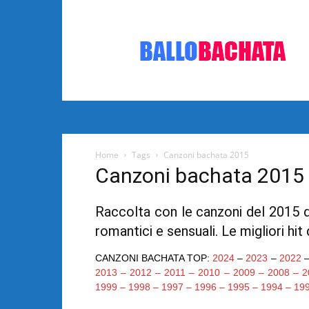
Bachata:
video
e
notizie
musicali
Home
Tags
Canzoni bachata 2015
Canzoni bachata 2015
Raccolta con le canzoni del 2015 di
romantici e sensuali. Le migliori hit
CANZONI BACHATA TOP:
2024
–
2023
–
2022
2013
–
2012
–
2011
–
2010
–
2009
–
2008
–
2
1999
–
1998
–
1997
–
1996
–
1995
–
1994
–
19