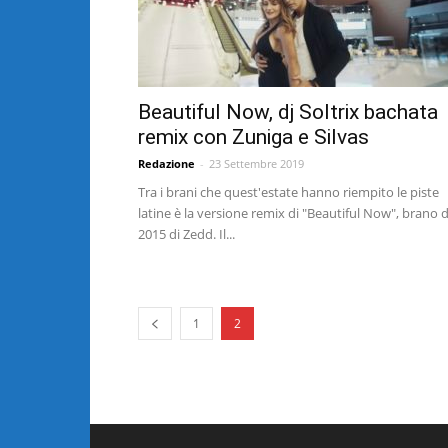
Beautiful Now, dj Soltrix bachata
remix con Zuniga e Silvas
Redazione
-
23 Settembre 2019
Tra i brani che quest'estate hanno riempito le piste
latine è la versione remix di "Beautiful Now", brano d
2015 di Zedd. Il...
1
2