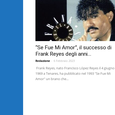
“Se Fue Mi Amor”, il successo di
Frank Reyes degli anni...
Redazione
-
6 Febbraio 2023
Frank Reyes, nato Francisco López Reyes il 4 giugno
1969 a Tenares, ha pubblicato nel 1993 "Se Fue Mi
Amor" un brano che...