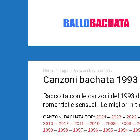
Bachata:
video
e
notizie
musicali
Home
Tags
Canzoni bachata 1993
Canzoni bachata 1993
Raccolta con le canzoni del 1993 di 
romantici e sensuali. Le migliori hit
CANZONI BACHATA TOP:
2024
–
2023
–
2022
2013
–
2012
–
2011
–
2010
–
2009
–
2008
–
2
1999
–
1998
–
1997
–
1996
–
1995
–
1994
–
19