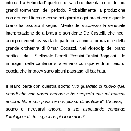
intona “
La Felicidad
” quello che sarebbe diventato uno dei più
grandi tormentoni del periodo. Probabilmente la produzione
non era così fiorente come nei giorni d’oggi ma di certo questo
brano ha lasciato il segno. Merito del successo la sensuale
interpretazione della brava e sorridente De Castelli, che negli
anni precedenti aveva fatto parte della prima formazione della
grande orchestra di Omar Codazzi. Nel videoclip del brano
scritto da Stellavato-Ferretti-Rossini-Fantini-Boggiani le
immagini della cantante si alternano con quelle di un paio di
coppia che improvvisano alcuni passaggi di bachata.
Il brano parte con questra strofa: “
Ho guardato di nuovo
quei
ricordi che non vorrei cercare
e ho scoperto che mi manchi
ancora
.
No e non posso e non posso dimenticarti
“. L’attesa, il
sogno di ritrovarsi ancora:
“
ti sto aspettando
contando
l’orologio
e ti sto sognando
più forte di ieri
“
.