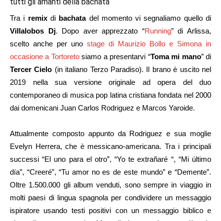
tutti gli amanti della bachata
Tra i
remix
di
bachata
del momento vi segnaliamo quello di
Villalobos Dj
. Dopo aver apprezzato “
Running
” di Arlissa,
scelto anche per uno
stage di Maurizio Bollo e Simona in
occasione a Tortoreto
siamo a presentarvi “
Toma mi mano
” di
Tercer Cielo
(in italiano Terzo Paradiso). Il brano è uscito nel
2019 nella sua versione originale ad opera del duo
contemporaneo di musica pop latina cristiana fondata nel 2000
dai domenicani Juan Carlos Rodriguez e Marcos Yaroide.
Attualmente composto appunto da Rodriguez e sua moglie
Evelyn Herrera, che è messicano-americana. Tra i principali
successi “El uno para el otro”, “Yo te extrañaré “, “Mi último
día”, “Creeré”, “Tu amor no es de este mundo” e “Demente”.
Oltre 1.500.000 gli album venduti, sono sempre in viaggio in
molti paesi di lingua spagnola per condividere un messaggio
ispiratore usando testi positivi con un messaggio biblico e