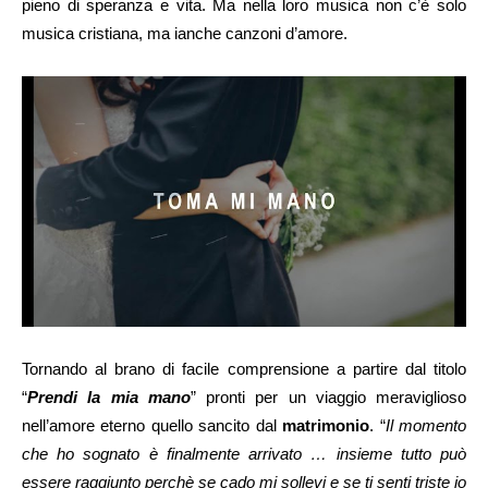
pieno di speranza e vita. Ma nella loro musica non c’è solo
musica cristiana, ma ianche canzoni d’amore.
Tornando al brano di facile comprensione a partire dal titolo
“
Prendi la mia mano
” pronti per un viaggio meraviglioso
nell’amore eterno quello sancito dal
matrimonio
. “
Il momento
che ho sognato è finalmente arrivato … insieme tutto può
essere raggiunto perchè se cado mi sollevi e se ti senti triste io