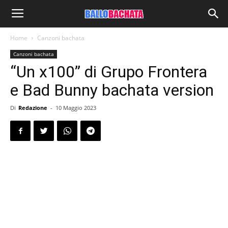
Home
Canzoni bachata
Canzoni bachata
“Un x100” di Grupo Frontera
e Bad Bunny bachata version
Di
Redazione
-
10 Maggio 2023