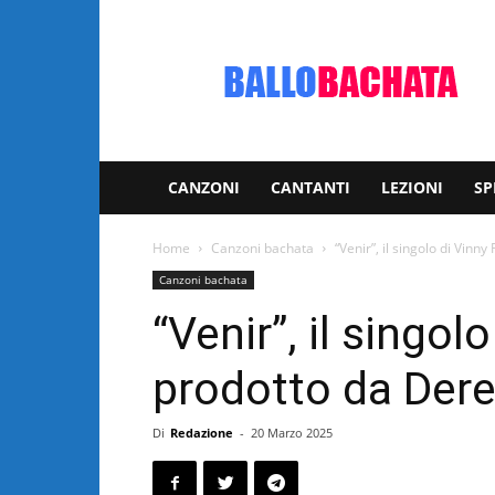
Bachata:
video
e
notizie
musicali
CANZONI
CANTANTI
LEZIONI
SP
Home
Canzoni bachata
“Venir”, il singolo di Vinn
Canzoni bachata
“Venir”, il singol
prodotto da Dere
Di
Redazione
-
20 Marzo 2025