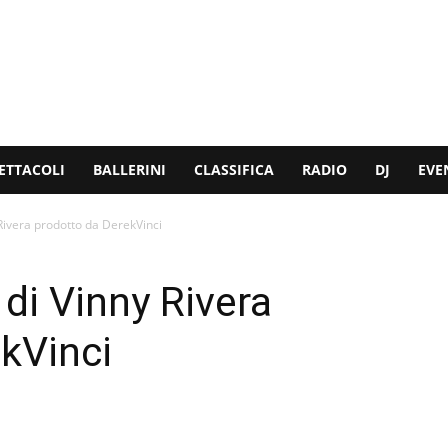
ETTACOLI
BALLERINI
CLASSIFICA
RADIO
DJ
EVE
y Rivera prodotto da DerekVinci
o di Vinny Rivera
kVinci