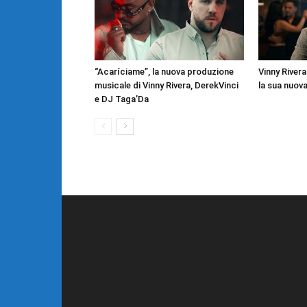
“Acaríciame”, la nuova produzione
Vinny River
musicale di Vinny Rivera, DerekVinci
la sua nuov
e DJ Taga’Da