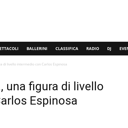
ETTACOLI
BALLERINI
CLASSIFICA
RADIO
DJ
EVE
a di livello intermedio con Carlos Espinosa
una figura di livello
arlos Espinosa