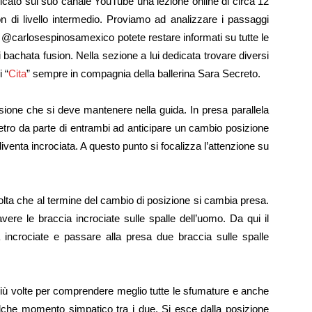
icato sul suo canale YouTube una lezione online di circa 12
n di livello intermedio. Proviamo ad analizzare i passaggi
 @carlosespinosamexico potete restare informati su tutte le
di bachata fusion. Nella sezione a lui dedicata trovare diversi
i “
Cita
” sempre in compagnia della ballerina Sara Secreto.
sione che si deve mantenere nella guida. In presa parallela
tro da parte di entrambi ad anticipare un cambio posizione
enta incrociata. A questo punto si focalizza l’attenzione su
olta che al termine del cambio di posizione si cambia presa.
e le braccia incrociate sulle spalle dell’uomo. Da qui il
 incrociate e passare alla presa due braccia sulle spalle
ù volte per comprendere meglio tutte le sfumature e anche
he momento simpatico tra i due. Si esce dalla posizione