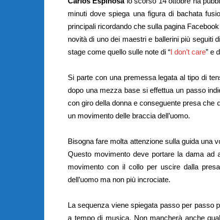
Carlos Espinosa
lo scorso 14 ottobre ha pubbl
minuti dove spiega una figura di bachata fusio
principali ricordando che sulla pagina Facebook
novità di uno dei maestri e ballerini più seguiti 
stage come quello sulle note di “
I don’t care
” e d
Si parte con una premessa legata al tipo di ten
dopo una mezza base si effettua un passo indie
con giro della donna e conseguente presa che div
un movimento delle braccia dell’uomo.
Bisogna fare molta attenzione sulla guida una v
Questo movimento deve portare la dama ad aver
movimento con il collo per uscire dalla presa
dell’uomo ma non più incrociate.
La sequenza viene spiegata passo per passo pi
a tempo di musica. Non mancherà anche qualc