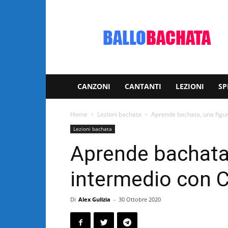
Bachata:
video
e
notizie
musicali
CANZONI
CANTANTI
LEZIONI
SP
Home
Lezioni bachata
Aprende bachata, una figur
Lezioni bachata
Aprende bachata, 
intermedio con C
Di
Alex Gulizia
-
30 Ottobre 2020