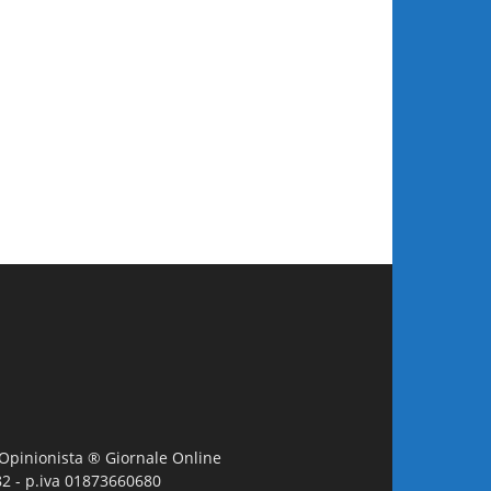
L'Opinionista ® Giornale Online
982 - p.iva 01873660680