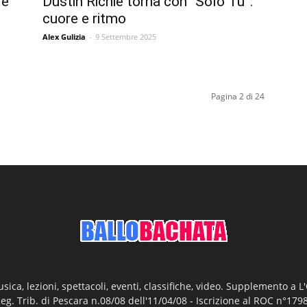
le
Dustin Richie torna con “Solo Tú”:
cuore e ritmo
Alex Gulizia
-
9 Settembre 2025
Pagina 2 di 24
ica, lezioni, spettacoli, eventi, classifiche, video. Supplemento a 
Reg. Trib. di Pescara n.08/08 dell'11/04/08 - Iscrizione al ROC n°17