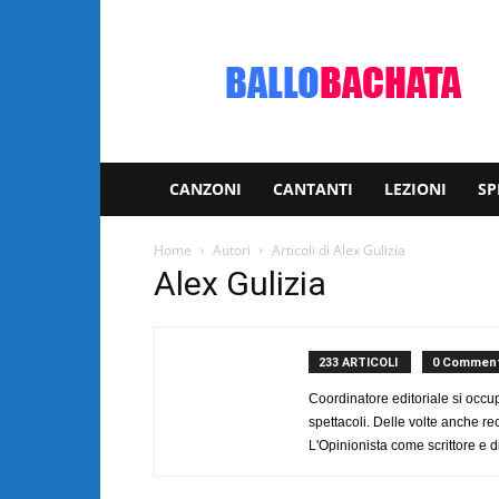
Bachata:
video
e
notizie
musicali
CANZONI
CANTANTI
LEZIONI
SP
Home
Autori
Articoli di Alex Gulizia
Alex Gulizia
233 ARTICOLI
0 Comment
Coordinatore editoriale si occup
spettacoli. Delle volte anche r
L'Opinionista come scrittore e d