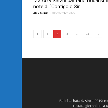
Marco y Sara incantano Dubai sul
note di “Contigo o Sin...
Alex Gulizia
-
10 Settembre 2025
...
1
2
3
24
Ballobachata © since 2019: mus
Testata giornalistica 