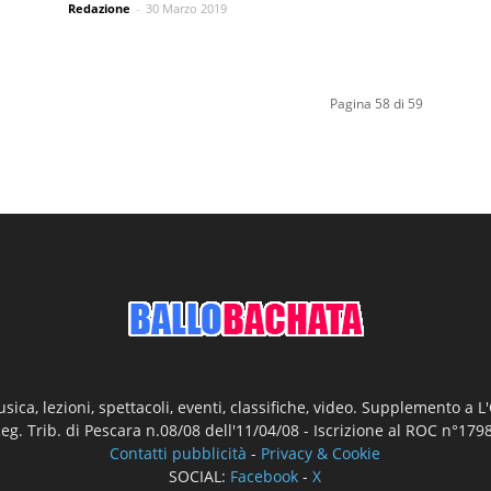
Redazione
-
30 Marzo 2019
Pagina 58 di 59
ica, lezioni, spettacoli, eventi, classifiche, video. Supplemento a 
Reg. Trib. di Pescara n.08/08 dell'11/04/08 - Iscrizione al ROC n°17
Contatti pubblicità
-
Privacy & Cookie
SOCIAL:
Facebook
-
X