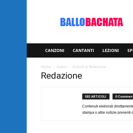
Bachata:
video
e
notizie
musicali
CANZONI
CANTANTI
LEZIONI
SP
Home
Autori
Articoli di Redazione
Redazione
582 ARTICOLI
0 Comment
Contenuti eleborati direttament
stampa o altre notizie presenti 