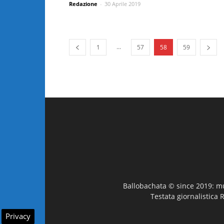
Redazione
-
30 Aprile 2019
...
1
57
58
59
Ballobachata © since 2019: mus
Testata giornalistica 
Privacy