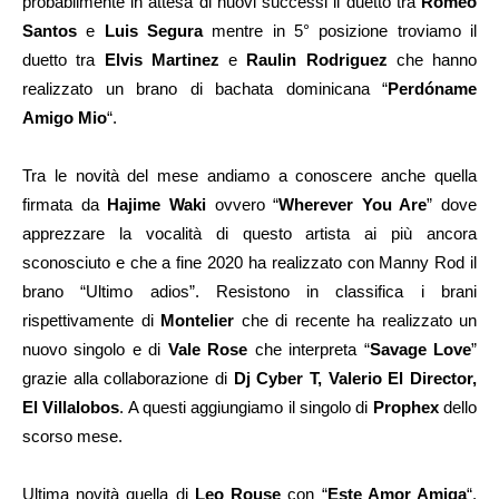
probabilmente in attesa di nuovi successi il duetto tra
Romeo
Santos
e
Luis Segura
mentre in 5° posizione troviamo il
duetto tra
Elvis Martinez
e
Raulin Rodriguez
che hanno
realizzato un brano di bachata dominicana “
Perdóname
Amigo Mio
“.
Tra le novità del mese andiamo a conoscere anche quella
firmata da
Hajime Waki
ovvero “
Wherever You Are
” dove
apprezzare la vocalità di questo artista ai più ancora
sconosciuto e che a fine 2020 ha realizzato con Manny Rod il
brano “Ultimo adios”. Resistono in classifica i brani
rispettivamente di
Montelier
che di recente ha realizzato un
nuovo singolo e di
Vale Rose
che interpreta “
Savage Love
”
grazie alla collaborazione di
Dj Cyber T, Valerio El Director,
El Villalobos
. A questi aggiungiamo il singolo di
Prophex
dello
scorso mese.
Ultima novità quella di
Leo Rouse
con “
Este Amor Amiga
“.