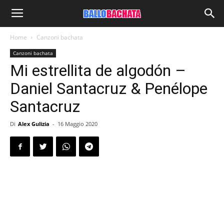
Home
Canzoni bachata
Canzoni bachata
Mi estrellita de algodón –
Daniel Santacruz & Penélope
Santacruz
Di
Alex Gulizia
-
16 Maggio 2020