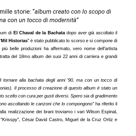
ille storie: “
album creato con lo scopo di
 ma con un tocco di modernità”
lbum di
El Chaval de la Bachata
dopo aver già ascoltato il
“
Mil Historias
” è stato pubblicato lo scorso e si compone di
 più belle produzioni ha affermato, vero nome dell’artista
ratta del 18mo album dei suoi 22 anni di carriera e grandi
 tornare alla bachata degli anni ’90, ma con un tocco di
torias). Il processo di creazione di questo album è stato un
o scelto con cura per gusti diversi. Spero sia di gradimento
iscono ascoltando le canzoni che lo compongono”
ha riferito il
alla realizzazione dei brani troviamo i vari Wilson Espinal,
“Krisspy”, César David Castro, Miguel de la Cruz Ortiz e