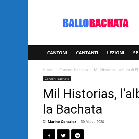
Bachata:
video
e
notizie
musicali
CANZONI
CANTANTI
LEZIONI
SP
Home
Canzoni bachata
Mil Historias, l’album di E
Canzoni bachata
Mil Historias, l’
la Bachata
Di
Marino Gonzalez
-
30 Marzo 2020