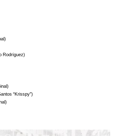
al)
io Rodríguez)
inal)
Santos “Krisspy”)
nal)